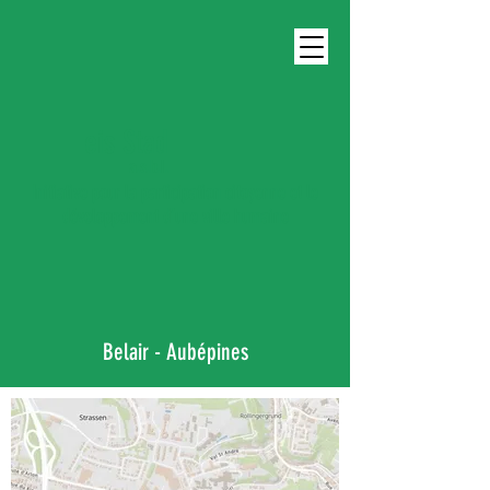
eis Stad
a.s.b.l.
Initiative pour la participation citoyenne et le
développement d’une ville humaine
Belair - Aubépines