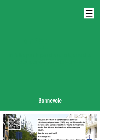
eis Stad
a.s.b.l.
Initiative pour la participation citoyenne et le
développement d’une ville humaine
Bonnevoie